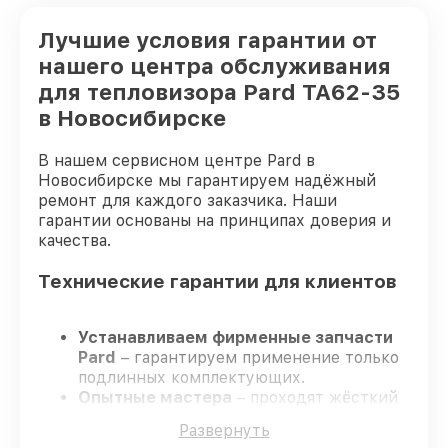
Лучшие условия гарантии от
нашего центра обслуживания
для тепловизора Pard TA62-35
в Новосибирске
В нашем сервисном центре Pard в
Новосибирске мы гарантируем надёжный
ремонт для каждого заказчика. Наши
гарантии основаны на принципах доверия и
качества.
Технические гарантии для клиентов
Устанавливаем фирменные запчасти
Pard
– гарантируем применение только
подлинных комплектующих.
Опытные мастера
– проходят жёсткий
контроль знаний и навыков, что
Развернуть
подтверждает уровень их