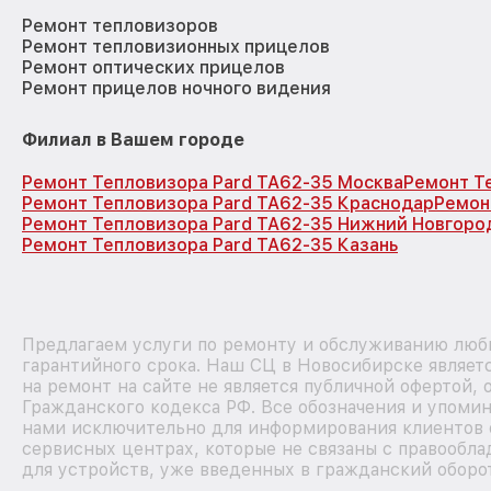
Ремонт тепловизоров
Ремонт тепловизионных прицелов
Ремонт оптических прицелов
Ремонт прицелов ночного видения
Филиал в Вашем городе
Ремонт Тепловизора Pard TA62-35 Москва
Ремонт Т
Ремонт Тепловизора Pard TA62-35 Краснодар
Ремон
Ремонт Тепловизора Pard TA62-35 Нижний Новгоро
Ремонт Тепловизора Pard TA62-35 Казань
Предлагаем услуги по ремонту и обслуживанию любы
гарантийного срока. Наш СЦ в Новосибирске являе
на ремонт на сайте не является публичной офертой,
Гражданского кодекса РФ. Все обозначения и упоми
нами исключительно для информирования клиентов 
сервисных центрах, которые не связаны с правообла
для устройств, уже введенных в гражданский оборот