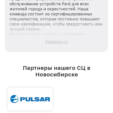
обслуживание устройств Pard для всех
жителей города и окрестностей. Наша
команда состоит из сертифицированных
специалистов, которые постоянно повышают
свою квалификацию, чтобы предоставить вам
лучший сервис.
Миссия нашего центра — обеспечить
качественный и доступный ремонт для
Развернуть
каждого пользователя продукции Pard, вне
зависимости от сложности поломки. Мы
стремимся к тому, чтобы каждый клиент был
удовлетворен скоростью и качеством
предоставляемых услуг. Наша цель — стать
Партнеры нашего СЦ в
лучшим сервисным центром Pard в городе
Новосибирске
Новосибирске, постоянно повышая уровень
доверия и лояльности наших клиентов.