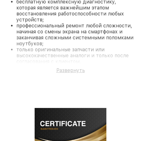
бесплатную комплексную диагностику,
которая является важнейшим этапом
восстановления работоспособности любых
устройств;
профессиональный ремонт любой сложности,
начиная со смены экрана на смартфонах и
заканчивая сложными системными поломками
ноутбуков;
только оригинальные запчасти или
высококачественные аналоги и только после
согласования с клиентом.
На все работы и замененные комплектующие
Развернуть
предоставляется длительная гарантия. В случае
поломки по условиям гарантии, мы бесплатно
исправим ситуацию.
Наши преимущества
Преимуществами нашего сервисного центра Pard
в Новосибирске являются:
лучшие специалисты с многолетним опытом и
безупречной репутацией;
современное оборудование и
лицензированное ПО в ремонтно-
диагностических мастерских;