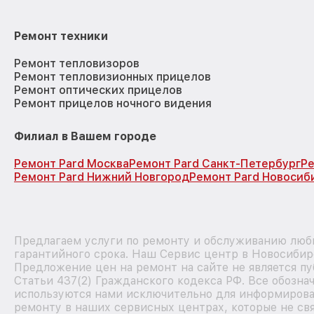
Ремонт техники
Ремонт тепловизоров
Ремонт тепловизионных прицелов
Ремонт оптических прицелов
Ремонт прицелов ночного видения
Филиал в Вашем городе
Ремонт Pard Москва
Ремонт Pard Санкт-Петербург
Ре
Ремонт Pard Нижний Новгород
Ремонт Pard Новосиб
Предлагаем услуги по ремонту и обслуживанию любы
гарантийного срока. Наш Сервис центр в Новосибир
Предложение цен на ремонт на сайте не является п
Статьи 437(2) Гражданского кодекса РФ. Все обозна
используются нами исключительно для информирова
ремонту в наших сервисных центрах, которые не свя