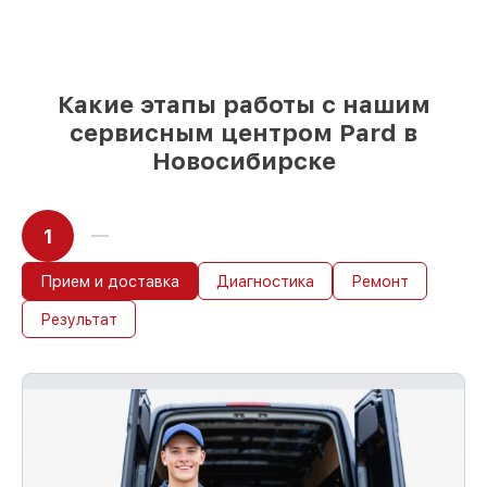
детали использовать, а мы делаем
ремонт с учётом возможностей клиента
85%
починок Pard выполняются в
течение пары часов, если мастер
начинает работу сразу
Какие этапы работы с нашим
сервисным центром Pard в
Новосибирске
1
Прием и доставка
Диагностика
Ремонт
Результат