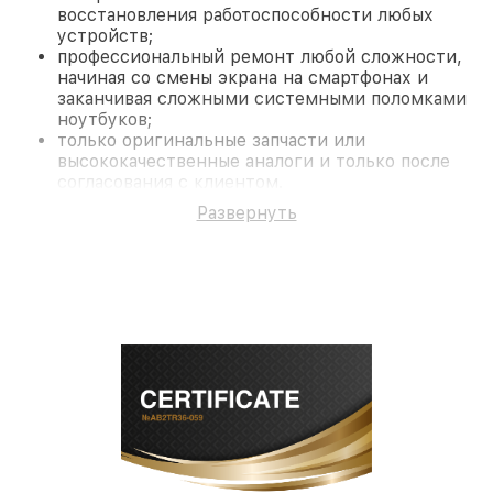
восстановления работоспособности любых
устройств;
профессиональный ремонт любой сложности,
начиная со смены экрана на смартфонах и
заканчивая сложными системными поломками
ноутбуков;
только оригинальные запчасти или
высококачественные аналоги и только после
согласования с клиентом.
На все работы и замененные комплектующие
Развернуть
предоставляется длительная гарантия. В случае
поломки по условиям гарантии, мы бесплатно
исправим ситуацию.
Наши преимущества
Преимуществами нашего сервисного центра Pard
в Новосибирске являются:
лучшие специалисты с многолетним опытом и
безупречной репутацией;
современное оборудование и
лицензированное ПО в ремонтно-
диагностических мастерских;
собственный склад комплектующих, что
позволяет сократить сроки