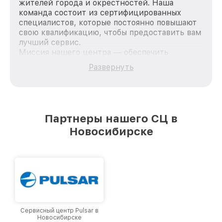
жителей города и окрестностей. Наша
команда состоит из сертифицированных
специалистов, которые постоянно повышают
свою квалификацию, чтобы предоставить вам
лучший сервис.
Миссия нашего центра — обеспечить
качественный и доступный ремонт для
Развернуть
каждого пользователя продукции Pard, вне
зависимости от сложности поломки. Мы
стремимся к тому, чтобы каждый клиент был
удовлетворен скоростью и качеством
предоставляемых услуг. Наша цель — стать
Партнеры нашего СЦ в
лучшим сервисным центром Pard в городе
Новосибирске
Новосибирске, постоянно повышая уровень
доверия и лояльности наших клиентов.
Сервисный центр Pulsar в
Новосибирске