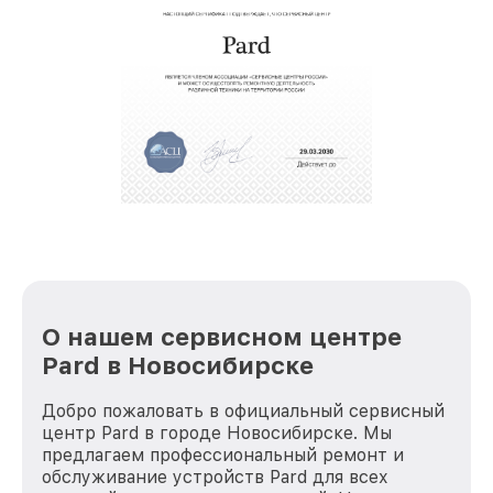
восстановительных работ;
звернуть
услуги курьера для владельцев
крупногабаритной техники, которые
обеспечат доставку устройств в сервис в
полной сохранности и бесплатно.
За годы своей деятельности мы получали только
положительные отзывы и обрели отличную
репутацию. Мы постоянно совершенствуемся и
стараемся каждый день делать наш сервис еще
лучше!
О нашем сервисном центре
Pard в Новосибирске
Добро пожаловать в официальный сервисный
центр Pard в городе Новосибирске. Мы
предлагаем профессиональный ремонт и
обслуживание устройств Pard для всех