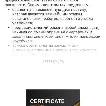
профессиональной техники Pard любой
сложности. Своим клиентам мы предлагаем:
бесплатную комплексную диагностику,
которая является важнейшим этапом
восстановления работоспособности любых
устройств;
профессиональный ремонт любой сложности,
начиная со смены экрана на смартфонах и
заканчивая сложными системными поломками
ноутбуков;
только оригинальные запчасти или
высококачественные аналоги и только после
согласования с клиентом.
На все работы и замененные комплектующие
Развернуть
предоставляется длительная гарантия. В случае
поломки по условиям гарантии, мы бесплатно
исправим ситуацию.
Наши преимущества
Преимуществами нашего сервисного центра Pard
в Новосибирске являются:
лучшие специалисты с многолетним опытом и
безупречной репутацией;
современное оборудование и
лицензированное ПО в ремонтно-