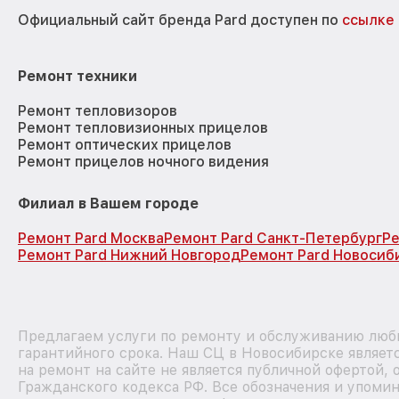
Официальный сайт бренда Pard доступен по
ссылке
Ремонт техники
Ремонт тепловизоров
Ремонт тепловизионных прицелов
Ремонт оптических прицелов
Ремонт прицелов ночного видения
Филиал в Вашем городе
Ремонт Pard Москва
Ремонт Pard Санкт-Петербург
Ре
Ремонт Pard Нижний Новгород
Ремонт Pard Новосиб
Предлагаем услуги по ремонту и обслуживанию любы
гарантийного срока. Наш СЦ в Новосибирске являе
на ремонт на сайте не является публичной офертой,
Гражданского кодекса РФ. Все обозначения и упоми