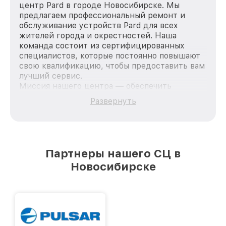
центр Pard в городе Новосибирске. Мы
предлагаем профессиональный ремонт и
обслуживание устройств Pard для всех
жителей города и окрестностей. Наша
команда состоит из сертифицированных
специалистов, которые постоянно повышают
свою квалификацию, чтобы предоставить вам
лучший сервис.
Миссия нашего центра — обеспечить
качественный и доступный ремонт для
Развернуть
каждого пользователя продукции Pard, вне
зависимости от сложности поломки. Мы
стремимся к тому, чтобы каждый клиент был
удовлетворен скоростью и качеством
предоставляемых услуг. Наша цель — стать
Партнеры нашего СЦ в
лучшим сервисным центром Pard в городе
Новосибирске
Новосибирске, постоянно повышая уровень
доверия и лояльности наших клиентов.