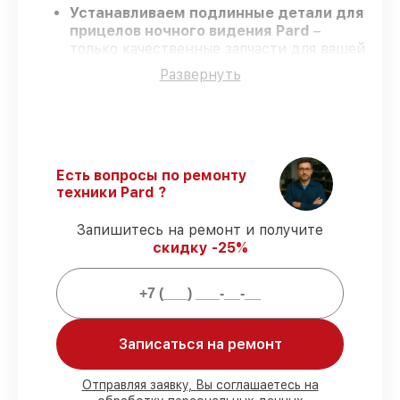
Устанавливаем подлинные детали для
прицелов ночного видения Pard
–
только качественные запчасти для вашей
техники.
Развернуть
Опытные инженеры
– проходят
регулярное обучение, что подтверждает
гарантированно долговечный результат.
Завершаем работы без задержек
–
ремонт прицелов ночного видения Pard
в оговоренные сроки.
Есть вопросы по ремонту
Официальная гарантия
– на все ремонт
техники Pard ?
и запчасти для прицелов ночного
видения Pard предоставляется
Запишитесь на ремонт и получите
официальное сопровождение.
скидку -25%
Мы гарантируем:
Записаться на ремонт
80%
заказов по ремонту проводятся с
возможностью присутствия владельца
90%
деталей Pard готовы к установке в
Отправляя заявку, Вы соглашаетесь на