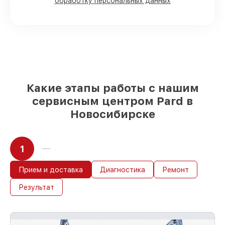
наших мастерских в Новосибирске,
обработку персональных данных
остальные доступны для срочного заказа
Оригинальные комплектующие Pard и
качественные аналоги
– только вы
выбираете, какие детали использовать, а
мы готовы рассмотреть варианты под
любые запросы
85%
починок Pard сделаем за 1–2 часа,
при немедленном старте работ
Какие этапы работы с нашим
сервисным центром Pard в
Новосибирске
1
Прием и доставка
Диагностика
Ремонт
Результат