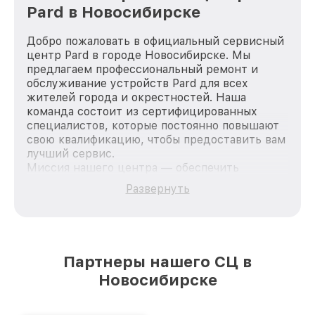
Pard в Новосибирске
Добро пожаловать в официальный сервисный
центр Pard в городе Новосибирске. Мы
предлагаем профессиональный ремонт и
обслуживание устройств Pard для всех
жителей города и окрестностей. Наша
команда состоит из сертифицированных
специалистов, которые постоянно повышают
свою квалификацию, чтобы предоставить вам
лучший сервис.
Миссия нашего центра — обеспечить
качественный и доступный ремонт для
Развернуть
каждого пользователя продукции Pard, вне
зависимости от сложности поломки. Мы
стремимся к тому, чтобы каждый клиент был
удовлетворен скоростью и качеством
предоставляемых услуг. Наша цель — стать
Партнеры нашего СЦ в
лучшим сервисным центром Pard в городе
Новосибирске
Новосибирске, постоянно повышая уровень
доверия и лояльности наших клиентов.