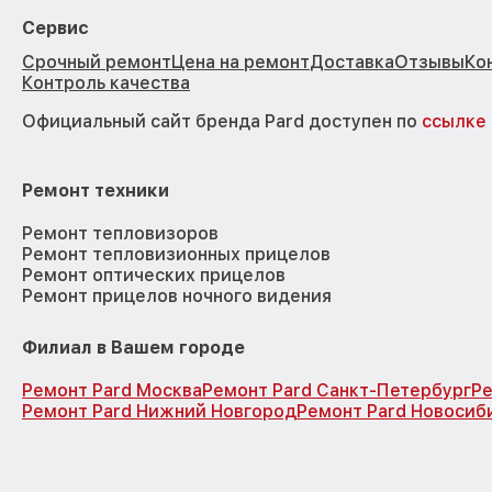
Сервис
Срочный ремонт
Цена на ремонт
Доставка
Отзывы
Ко
Контроль качества
Официальный сайт бренда Pard доступен по
ссылке
Ремонт техники
Ремонт тепловизоров
Ремонт тепловизионных прицелов
Ремонт оптических прицелов
Ремонт прицелов ночного видения
Филиал в Вашем городе
Ремонт Pard Москва
Ремонт Pard Санкт-Петербург
Ре
Ремонт Pard Нижний Новгород
Ремонт Pard Новосиб