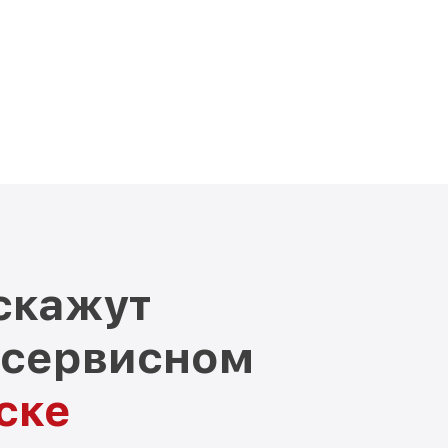
скажут
 сервисном
ске