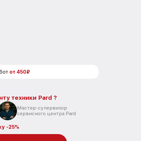
абот
от 450₽
нту техники Pard ?
Мастер-супервизор
сервисного центра Pard
ку -25%