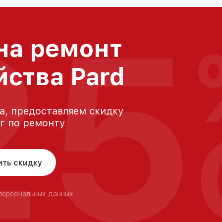
25
на ремонт
йства Pard
а, предоставляем скидку
уг по ремонту
ить скидку
 персональных данных