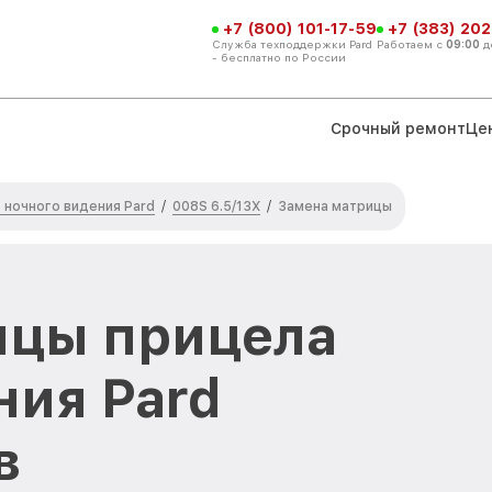
+7 (800) 101-17-59
+7 (383) 202
Служба техподдержки Pard
Работаем с
09:00
д
- бесплатно по России
Срочный ремонт
Це
 ночного видения Pard
008S 6.5/13X
/
/
Замена матрицы
ицы прицела
ния Pard
в