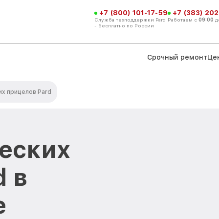
+7 (800) 101-17-59
+7 (383) 202
Служба техподдержки Pard
Работаем с
09:00
д
- бесплатно по России
Срочный ремонт
Це
их прицелов Pard
еских
d в
е