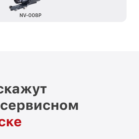
NV-008P
скажут
 сервисном
ске