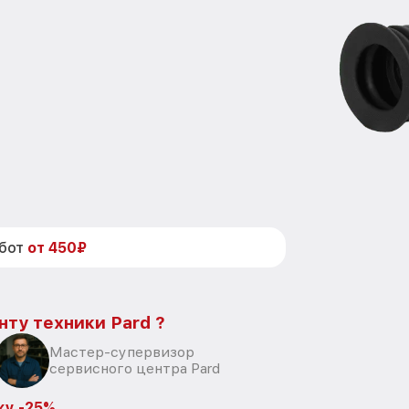
абот
от 450₽
нту техники Pard ?
Мастер-супервизор
сервисного центра Pard
ку -25%